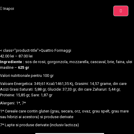
Inapoi
< class="product-title">Quattro Formaggi
Interval
42.00
lei
–
87.00
lei
de
Ingrediente :
sos de rosii, gorgonzola, mozzarella, cascaval, brie, faina, ulei
prețuri:
masline –
625 gr
42.00 lei
Valori nutritionale pentru 100 gr
până
Valoare Energetica: 349,61 Kcal/1461,35 Kj, Grasimi: 14,57 grame, din care
la
Acizi Grasi Saturati: 5,88 gr, Glucide: 37,33 gr, din care Zaharuri: 5,44 gr,
87.00 lei
Proteine: 15,85 gr, Sare: 1,87 gr
Alergeni: 1*, 7*
1* Cereale care contin gluten (grau, secara, orz, ovaz, grau spelt, grau mare
sau hibrizi ai acestora) si produse derivate
7* Lapte si produse derivate (inclusiv lactoza)