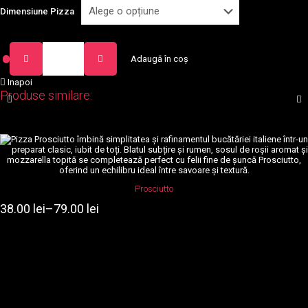
Dimensiune Pizza
Cantitate
Adaugă în coș
Quattro
Formaggi
Inapoi
Produse similare:
Acest
produs
are
mai
Prosciutto
multe
variații.
38.00
lei
–
79.00
lei
Interval
Opțiunile
de
pot
prețuri:
fi
38.00 lei
alese
până
în
pagina
la
produsului.
79.00 lei