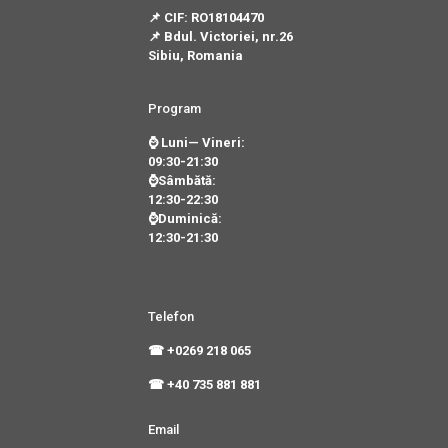
📌 CIF: RO18104470
📌 Bdul. Victoriei, nr.26
Sibiu, Romania
Program
⌚ Luni— Vineri:
09:30-21:30
⌚Sâmbătă:
12:30-22:30
⌚Duminică:
12:30-21:30
Telefon
☎ +0269 218 065
☎ +40 735 881 881
Email