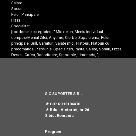
Salate
Sosuri
Feluri Principale
Pizza
Specialitati
[foodonline categories=" Mic dejun, Meniu individual
compus/Meniul Zilei, Anytime, Ciorbe, Supa crema, Feluri
principale, Grill, Garnituri, Salate mici, Platouri, Platouri cu
precomanda, Platouri si Specialitati, Paste, Salate, Sosuri, Pizza,
Desert, Cafea, Racoritoare, Smoothie, Limonada, "]
S.C SUPORTER S.R.L
📌 CIF: RO18104470
📌 Bdul. Victoriei, nr.26
Sibiu, Romania
Program