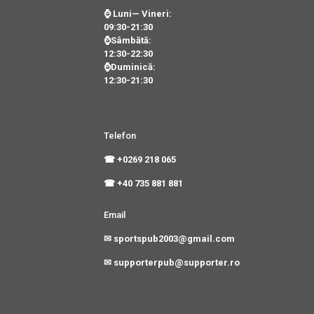
⌚ Luni— Vineri:
09:30-21:30
⌚Sâmbătă:
12:30-22:30
⌚Duminică:
12:30-21:30
Telefon
☎ +0269 218 065
☎ +40 735 881 881
Email
✉ sportspub2003@gmail.com
✉ supporterpub@supporter.ro