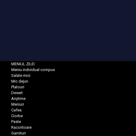
MENIUL ZILEI
Meniu individual compus
Salate mici
Mic dejun
Platouri
Desert
Anytime
Meniuri
Cafea
Ciorbe
Paste
Racoritoare
Garnituri