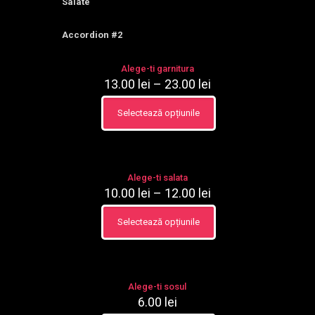
Salate
Accordion #2
Alege-ti garnitura
13.00
lei
–
23.00
lei
Interval
de
prețuri:
Selectează opțiunile
Acest
13.00 lei
produs
până
are
la
mai
23.00 lei
multe
Alege-ti salata
variații.
10.00
lei
–
12.00
lei
Interval
Opțiunile
de
pot
prețuri:
Selectează opțiunile
fi
Acest
10.00 lei
alese
produs
până
în
are
la
pagina
mai
12.00 lei
produsului.
multe
Alege-ti sosul
variații.
6.00
lei
Opțiunile