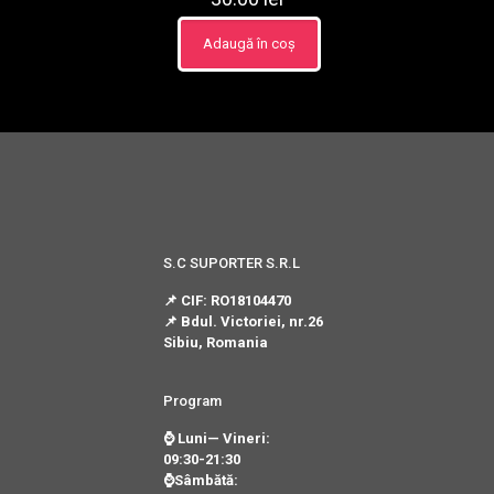
Adaugă în coș
S.C SUPORTER S.R.L
📌 CIF: RO18104470
📌 Bdul. Victoriei, nr.26
Sibiu, Romania
Program
⌚ Luni— Vineri:
09:30-21:30
⌚Sâmbătă: