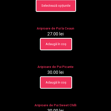
pot
Selectează opțiunile
fi
Acest
alese
produs
în
are
pagina
mai
produsului.
multe
Aripioare de Pui la Ceaun
variații.
27.00
lei
Opțiunile
pot
Adaugă în coș
fi
alese
în
pagina
produsului.
Aripioare de Pui Picante
30.00
lei
Adaugă în coș
Aripioare de Pui Sweet Chilli
30.00
lei